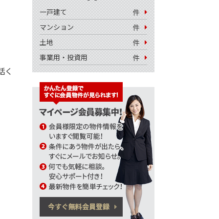
一戸建て
件
マンション
件
土地
件
事業用・投資用
件
電話く