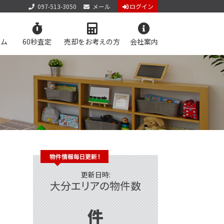
097-513-3050
メール
ログイン
ラム
60秒査定
売却をお考えの方
会社案内
せ
店舗からのお知らせ
護方針
サイトマップ
件を検索
料査定
学区マップで探す
60秒査定
更新日時:
件