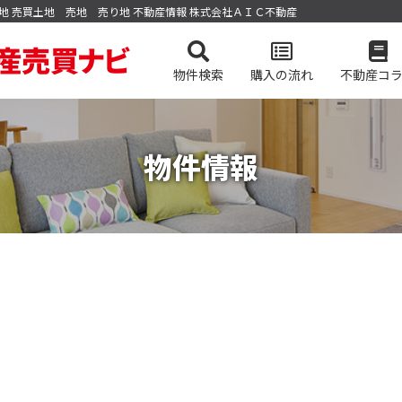
 宅地 売買土地 売地 売り地 不動産情報 株式会社ＡＩＣ不動産
物件検索
購入の流れ
不動産コ
お問い合わ
物件情報
個人情報保
ンを検索
社概要
却の流れ
高く売却する弊社のメソッド
土地を検索
スタッフ紹介
事業用・投資用物
売却無
るマンション
速報
グイン