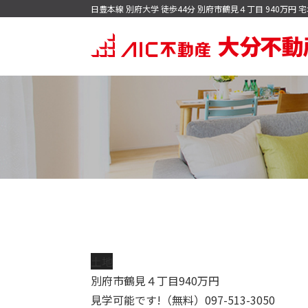
日豊本線 別府大学 徒歩44分 別府市鶴見４丁目 940万円
戸建てを検索
マンショ
会
売
今すぐ見られる一戸建て
今すぐ見られ
今すぐ見られる土地
売買価格変更
土地
無料会員システム
マイページロ
別府市鶴見４丁目
940
万円
見学可能です!（無料）097-513-3050