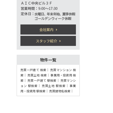
第4位
580万円
3ＬＤＫ
高城駅
歩18分
施工：(有)向井工務店
会社案内
第5位
スタッフ紹介
550万円
6ＤＫ
別府大学駅
物件一覧
歩28分
売買一戸建て 検索
売買マンション 検
索
売買土地 検索
事業用・投資用 検
第6位
索
売買一戸建て 駅検索
売買マンシ
2,488万円
ョン 駅検索
売買土地 駅検索
事業
4ＬＤＫ
用・投資用 駅検索
売買建物名検索
坂ノ市駅
バ45分
・
歩9分