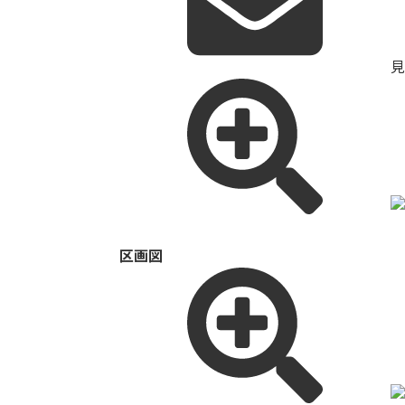
見
区画図