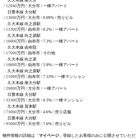
久大本線 南大分
/
12940
万円 / 大分市
/ 一棟アパート
日豊本線 大分駅
/
13000
万円 / 大分市
/ 6.09% / 売りビル
久大本線 向之原駅
/
13300
万円 / 由布市
/ 6.2% / 一棟アパート
久大本線 向之原駅
/
16000
万円 / 由布市
/ 7.3% / 一棟アパート
久大本線 由布院
/
17000
万円 / 由布市
/ その他
久大本線 向之原
/
19800
万円 / 由布市
/ 5.9% / 一棟アパート
久大本線 向之原駅
/
21000
万円 / 由布市
/ 7.33% / 一棟マンション
久大本線 南大分駅
/
29800
万円 / 大分市
/ 一棟アパート
日豊本線 大分駅
/
33300
万円 / 大分市
/ 6.5% / 一棟マンション
久大本線 賀来駅
/
73000
万円 / 大分市
/ 4.6% / 売り店舗
日豊本線 大分駅
/
95000
万円 / 大分市
/ 7.6% / 売りビル
物件情報の詳細は「
マイページ
」登録したお客様のみに公開させていただ