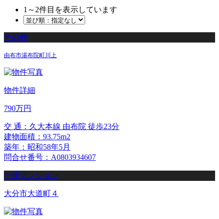
1
～
2
件目を表示しています
その他
由布市湯布院町川上
物件詳細
790万円
交 通：久大本線 由布院 徒歩23分
建物面積：93.75m2
築年：昭和58年5月
問合せ番号：A0803934607
一棟マンション
大分市大道町４