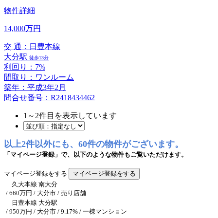
物件詳細
14,000万円
交 通：日豊本線
大分駅
徒歩13分
利回り：7%
間取り：ワンルーム
築年：平成3年2月
問合せ番号：R2418434462
1
～
2
件目を表示しています
以上2件以外にも、60件の物件がございます。
「マイページ登録」で、以下のような物件もご覧いただけます。
マイページ登録をする
久大本線 南大分
/
660
万円 / 大分市
/ 売り店舗
日豊本線 大分駅
/
950
万円 / 大分市
/ 9.17% / 一棟マンション